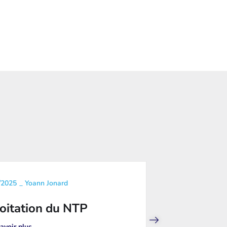
/2025
_
Yoann Jonard
_
04/02/2025
oitation du NTP
vIST et 
avoir plus
En savoir p