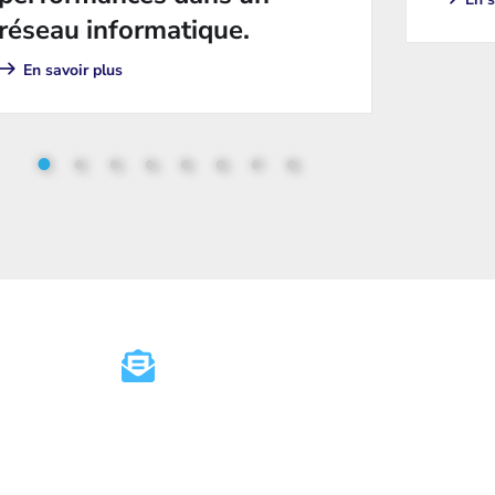
réseau informatique.
En savoir plus
1
2
3
4
5
6
7
8
contact@sier.ch
+4
Partenaires
Articles
À propos
Con