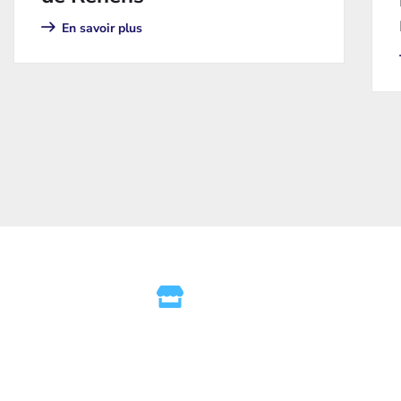
En savoir plus
Rue de Rive 22D, 1260 Nyon
Accueil
Services